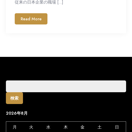
従来の日本企業の職場 […]
Read More
検
索:
2026年8月
月
火
水
木
金
土
日