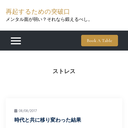
Skip
再起するための突破口
to
content
メンタル面が弱い？それなら鍛えるべし。
Book A Table
ストレス
08/08/2017
時代と共に移り変わった結果